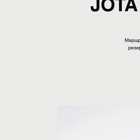
JOTA
Маршру
резе