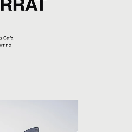
ERRAT
a Cafe,
нт по