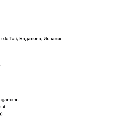
er de Torí, Бадалона, Испания
о
Plegamans
bui
д)