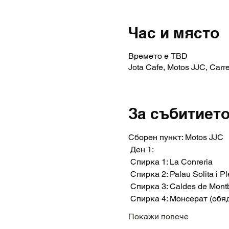
Час и място
Времето е TBD
Jota Cafe, Motos JJC, Carr
За събитиет
Сборен пункт: Motos JJC
 Ден 1:
 Спирка 1: La Conreria
 Спирка 2: Palau Solita i 
 Спирка 3: Caldes de Mont
 Спирка 4: Монсерат (обя
Покажи повече