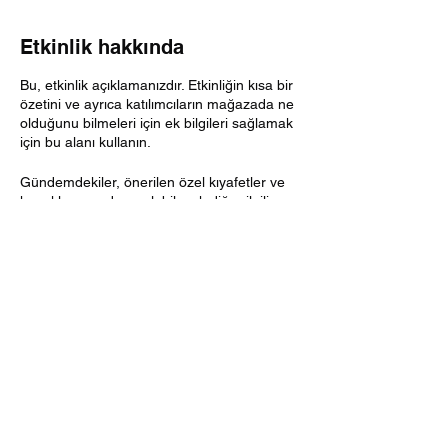
Etkinlik hakkında
Bu, etkinlik açıklamanızdır. Etkinliğin kısa bir
özetini ve ayrıca katılımcıların mağazada ne
olduğunu bilmeleri için ek bilgileri sağlamak
için bu alanı kullanın.
Gündemdekiler, önerilen özel kıyafetler ve
konuklara yardımcı olabilecek diğer ilgili
bilgiler gibi ayrıntıları eklemeyi düşünün.
Etkinliğinizde sunum yapacak herhangi bir
konuşmacı için, bu, kapsanan konuları
tanımlamak veya kısa bir biyografi eklemek
için harika bir fırsattır. Etkinlik belirli bir hedef
kitleye yönelikse, bunu burada not
ettiğinizden emin olun.
Bu Etkinliği Paylaş
Bu, insanları etkinliğinize katılma konusunda
heyecanlandırmak için bir fırsattır, bu
nedenle kişilik ve coşku göstermekten
korkmayın! Ziyaretçileri, yerlerinin