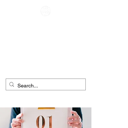
KAFE YARIŞÇI
MOTOSİKLET
KİRALAMA
SCOOTER
KİRALAMA