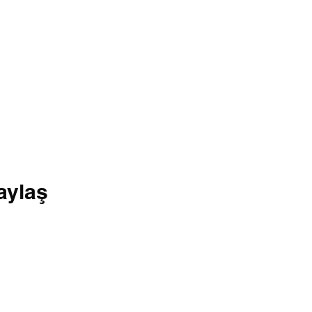
aylaş
+34 635421465