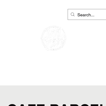
ama Barselona ve İbiza
More
Giriş
KAFE YARIŞÇI
MOTOSİKLET KİRALAMA
SCOOTER KİRALAMA