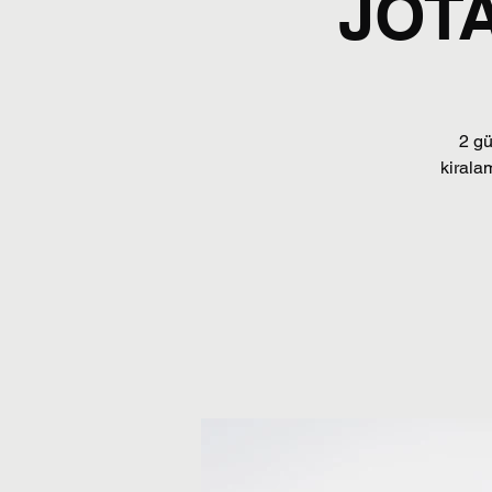
JOT
2 gü
kirala