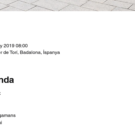
y 2019 08:00
r de Torí, Badalona, İspanya
ında
C
legamans
i