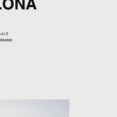
LONA
;ın 2
 destek