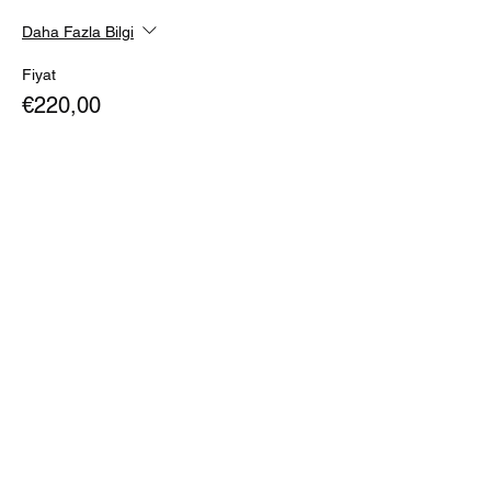
Daha Fazla Bilgi
Fiyat
€220,00
Adet
Toplam
€0,00
Devam
Bu Etkinliği Paylaş