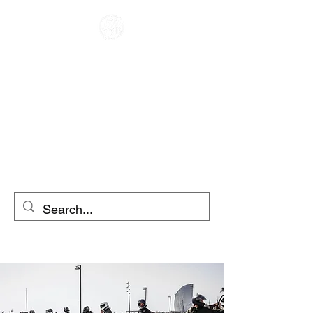
KAFE YARIŞÇI
MOTOSİKLET
KİRALAMA
SCOOTER
KİRALAMA